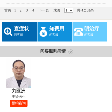
首页
1
2
3
4
下一页
末页
共
4
页
33
条
查症状
知费用
明治疗
问客服
问客服
问客服
问客服判病情
刘亚洲
主诊医生
预约咨询