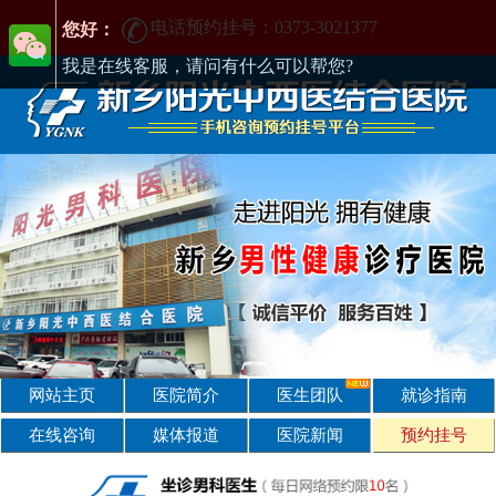
电话预约挂号：0373-3021377
电话预约挂号：0373-3021377
在新乡哪家男科医院好?找正规医院-新乡阳光男科医院
您好：
我是在线客服，请问有什么可以帮您?
网站主页
医院简介
医生团队
就诊指南
在线咨询
媒体报道
医院新闻
预约挂号