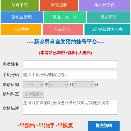
尿道下裂
尿道流脓
龟头长东西
割包皮费用
睾丸一大一小
勃起不坚
包皮手术
包皮过长
3分钟就射怎么办
----新乡男科自助预约挂号平台----
(本网站已加密,保障个人隐私)
患者姓名：
手机号码：
就诊日期：
年
月
日
预约科室：
病情描述：
·早预约 ·早治疗 ·早恢复