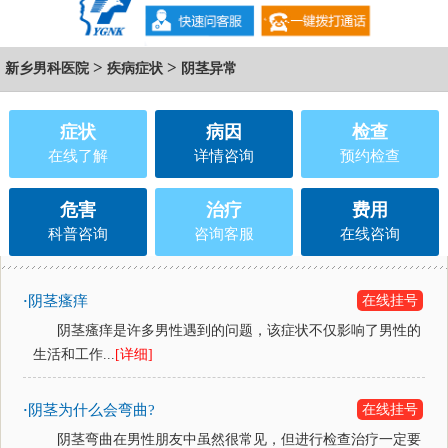
>
>
新乡男科医院
疾病症状
阴茎异常
症状
病因
检查
在线了解
详情咨询
预约检查
危害
治疗
费用
科普咨询
咨询客服
在线咨询
阴茎瘙痒
在线挂号
·
阴茎瘙痒是许多男性遇到的问题，该症状不仅影响了男性的
生活和工作...
[详细]
阴茎为什么会弯曲?
在线挂号
·
阴茎弯曲在男性朋友中虽然很常见，但进行检查治疗一定要