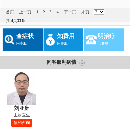
首页
上一页
1
2
3
4
下一页
末页
共
4
页
33
条
查症状
知费用
明治疗
问客服
问客服
问客服
问客服判病情
刘亚洲
主诊医生
预约咨询