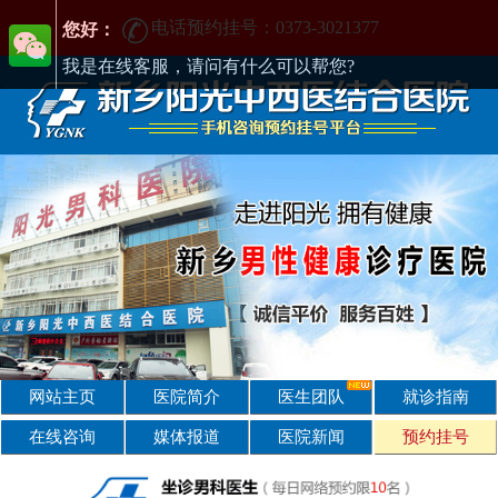
电话预约挂号：0373-3021377
电话预约挂号：0373-3021377
在新乡哪家男科医院好?找正规医院-新乡阳光男科医院
您好：
我是在线客服，请问有什么可以帮您?
网站主页
医院简介
医生团队
就诊指南
在线咨询
媒体报道
医院新闻
预约挂号