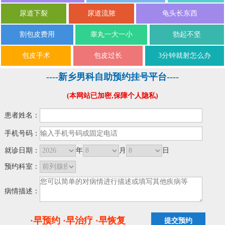
尿道下裂
尿道流脓
龟头长东西
割包皮费用
睾丸一大一小
勃起不坚
包皮手术
包皮过长
3分钟就射怎么办
----新乡男科自助预约挂号平台----
(本网站已加密,保障个人隐私)
患者姓名：
手机号码：
就诊日期：
年
月
日
预约科室：
病情描述：
·早预约 ·早治疗 ·早恢复