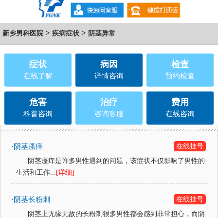
>
>
新乡男科医院
疾病症状
阴茎异常
症状
病因
检查
在线了解
详情咨询
预约检查
危害
治疗
费用
科普咨询
咨询客服
在线咨询
阴茎瘙痒
在线挂号
·
阴茎瘙痒是许多男性遇到的问题，该症状不仅影响了男性的
生活和工作...
[详细]
阴茎长粉刺
在线挂号
·
阴茎上无缘无故的长粉刺很多男性都会感到非常担心，而阴