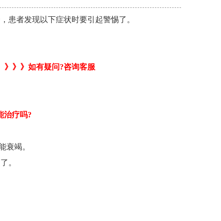
种，患者发现以下症状时要引起警惕了。
。
》》》如有疑问?咨询客服
能治疗吗?
能衰竭。
失了。