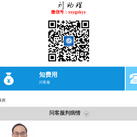
微信号：xxygnkyy
知费用
问客服
腺炎
问客服判病情