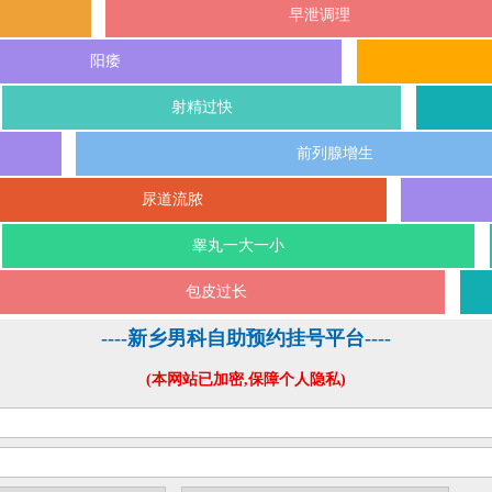
早泄调理
阳痿
射精过快
前列腺增生
尿道流脓
睾丸一大一小
包皮过长
----新乡男科自助预约挂号平台----
(本网站已加密,保障个人隐私)