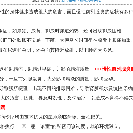
2021-12-02 来源：
新乡阳光中西医结合医院
男性的身体健康造成很大的危害，而且慢性前列腺炎的症状有多
激症，如尿频、尿黄、排尿时尿道灼热，还可出现排尿困难。
和肛门处坠胀不适感，下蹲、大便及长时间坐在椅凳上胀痛加重
限在尿道和会阴，还会向其附近放射，以下腰痛为多见。
退和射精痛，射精过早症，并影响精液质量。
>>>慢性前列腺炎
分，一旦前列腺发炎，势必影响精液的质量，影响受孕。
导致膀胱梗阻，出现不同的排尿困难，导致肾脏积水及慢性肾功
极大的危害，因此，要及时发现，及时治疗，以造成不育得不偿
医院
疾病诊疗均由技术优良的医师亲临亲诊、全程把关。
格执行“一医一患一诊室”的私密问诊制度，就诊环境独立。