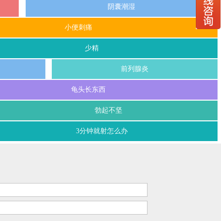
阴囊潮湿
小便刺痛
少精
前列腺炎
龟头长东西
勃起不坚
3分钟就射怎么办