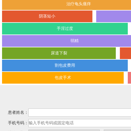
治疗龟头瘙痒
阴茎短小
手淫过度
弱精
尿道下裂
割包皮费用
包皮手术
患者姓名：
手机号码：