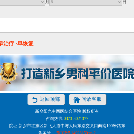
月
日
·早治疗 ·早恢复
返回顶部
问诊客服
新乡阳光中西医结合医院 版权所有
咨询热线:
0373-3021377
院址:新乡市红旗区新飞大道中与人民东路交叉口向南100米路东
备案号：
豫ICP备14023159号-2