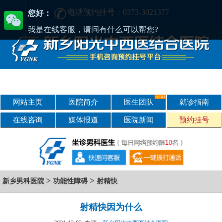
电话预约挂号：0373-3021377
在新乡哪家男科医院好?找正规医院-新乡阳光男科医院
您好：
我是在线客服，请问有什么可以帮您?
网站主页
医院简介
医生团队
就诊指南
在线咨询
媒体报道
医院新闻
预约挂号
>
>
新乡男科医院
功能性障碍
射精快
射精快因为什么