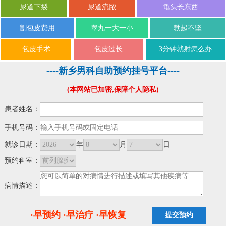
尿道下裂
尿道流脓
龟头长东西
割包皮费用
睾丸一大一小
勃起不坚
包皮手术
包皮过长
3分钟就射怎么办
----新乡男科自助预约挂号平台----
(本网站已加密,保障个人隐私)
患者姓名：
手机号码：
就诊日期：
年
月
日
预约科室：
病情描述：
·早预约 ·早治疗 ·早恢复