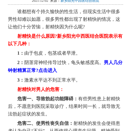
2021-12-02 来源：
新乡阳光中西医结合医院
谁都想有个持久愉快的性生活，但现实生活中很多
男性却难以如愿，很多男性都出现了射精快的情况，这
让他们十分苦恼，射精快因为什么呢?
射精快是什么原因?新乡阳光中西医结合医院表示有
以下几种：
1：
由于包皮，包茎或者早泄。
2：
阴茎背神经传导过快，龟头敏感度高。
男人几分
钟射精算正常?点击进入
3：
激素水平达不到正常水平。
射精快对男人的危害：
危害一、导致勃起功能障碍：
有些男性患上射精快
后，不愿意到医院采取诊疗，结果时间一长，就导致无
法勃起症状的发生。
危害二、使男性丧失自信：
射精快的发生会使得患
者认为自己“不行”，从而使得心理产生问题，精神受到