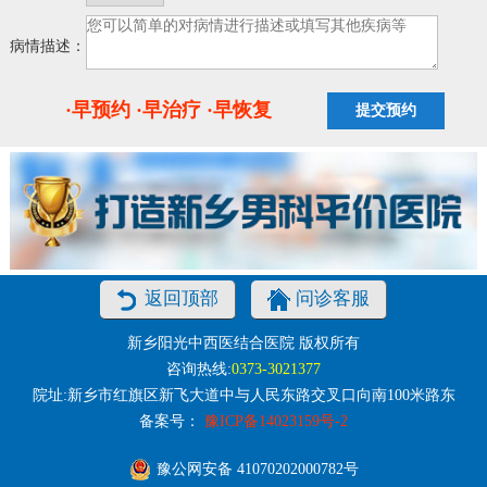
病情描述：
·早预约 ·早治疗 ·早恢复
返回顶部
问诊客服
新乡阳光中西医结合医院 版权所有
咨询热线:
0373-3021377
院址:新乡市红旗区新飞大道中与人民东路交叉口向南100米路东
备案号：
豫ICP备14023159号-2
豫公网安备 41070202000782号