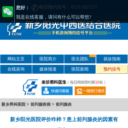
电话预约挂号：0373-3021377
在新乡哪家男科医院好?找正规医院-新乡阳光男科医院
您好：
我是在线客服，请问有什么可以帮您?
网站主页
医院简介
医生团队
就诊指南
在线咨询
媒体报道
医院新闻
预约挂号
>
>
新乡男科医院
前列腺疾病
前列腺炎
新乡阳光医院评价咋样？患上前列腺炎的因素有