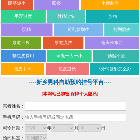
阴茎短小
阳痿
小便刺痛
手淫过度
射精过快
少精
弱精
前列腺增生
前列腺炎
尿道下裂
尿道流脓
龟头长东西
割包皮费用
睾丸一大一小
勃起不坚
包皮手术
包皮过长
3分钟就射怎么办
----新乡男科自助预约挂号平台----
(本网站已加密,保障个人隐私)
患者姓名：
手机号码：
就诊日期：
年
月
日
预约科室：