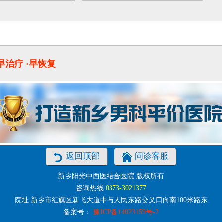
·早治疗 ·早恢复
返回顶部
问诊客服
新乡阳光中西医结合医院 版权所有
咨询热线:
0373-3021377
院址:新乡市红旗区新飞大道中与人民东路交叉口向南100米路东
备案号：
豫ICP备14023159号-2