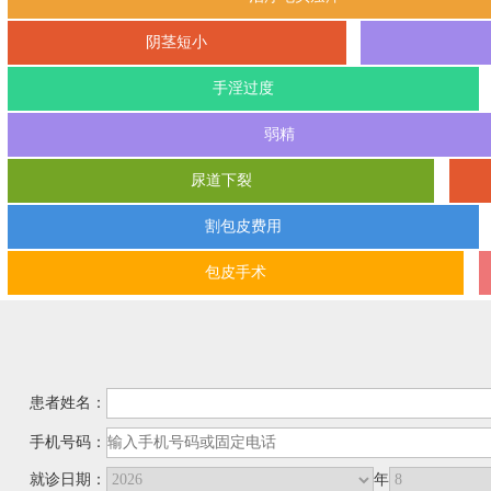
阴茎短小
手淫过度
弱精
尿道下裂
割包皮费用
包皮手术
患者姓名：
手机号码：
就诊日期：
年