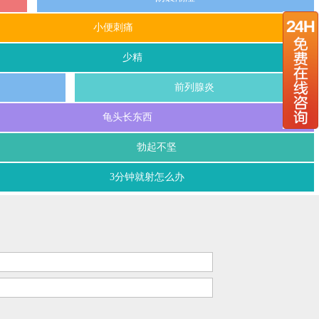
小便刺痛
少精
前列腺炎
龟头长东西
勃起不坚
3分钟就射怎么办