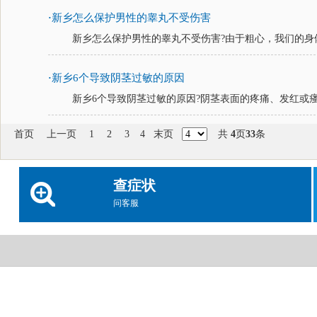
新乡怎么保护男性的睾丸不受伤害
·
新乡怎么保护男性的睾丸不受伤害?由于粗心，我们的身体
新乡6个导致阴茎过敏的原因
·
新乡6个导致阴茎过敏的原因?阴茎表面的疼痛、发红或瘙痒
首页
上一页
1
2
3
4
末页
共
4
页
33
条
查症状
问客服