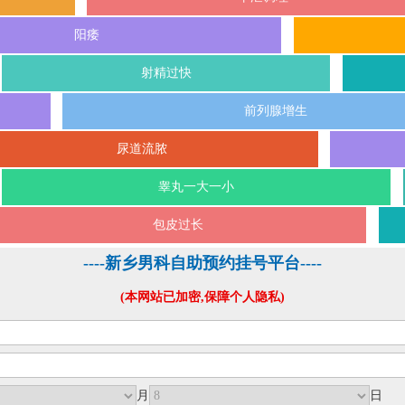
阳痿
射精过快
前列腺增生
尿道流脓
睾丸一大一小
包皮过长
----新乡男科自助预约挂号平台----
(本网站已加密,保障个人隐私)
月
日